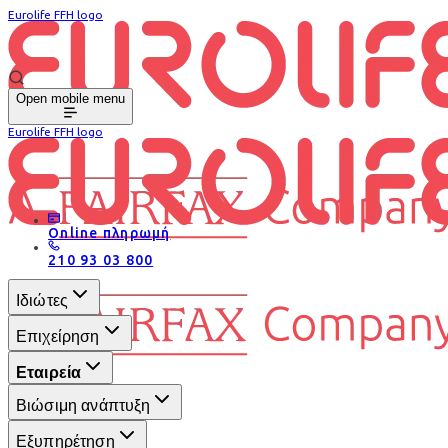
Eurolife FFH logo
Open mobile menu
Eurolife FFH logo
Online πληρωμή
210 93 03 800
Ιδιώτες
Επιχείρηση
Εταιρεία
Βιώσιμη ανάπτυξη
Εξυπηρέτηση