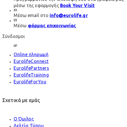
μέσω της εφαρμογής
Book Your Visit
Μέσω email στο
info@eurolife.gr
Μέσω
φόρμας επικοινωνίας
Σύνδεσμοι
Online πληρωμή
EurolifeConnect
EurolifePartners
EurolifeTraining
EurolifeForYou
Σχετικά με εμάς
Ο Όμιλος
Δελτία Τύπου