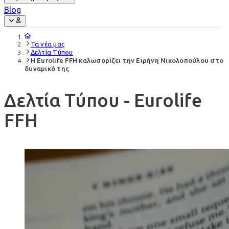
Blog
Τα νέα μας
Δελτία Τύπου
H Eurolife FFH καλωσορίζει την Ειρήνη Νικολοπούλου στο
δυναμικό της
Δελτία Τύπου - Eurolife
FFH