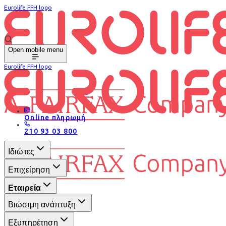
Eurolife FFH logo
Open mobile menu
Eurolife FFH logo
Online πληρωμή
210 93 03 800
Ιδιώτες
Επιχείρηση
Εταιρεία
Βιώσιμη ανάπτυξη
Εξυπηρέτηση