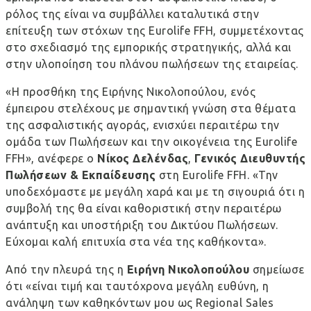
ρόλος της είναι να συμβάλλει καταλυτικά στην
επίτευξη των στόχων της Eurolife FFH, συμμετέχοντας
στο σχεδιασμό της εμπορικής στρατηγικής, αλλά και
στην υλοποίηση του πλάνου πωλήσεων της εταιρείας.
«Η προσθήκη της Ειρήνης Νικολοπούλου, ενός
έμπειρου στελέχους με σημαντική γνώση στα θέματα
της ασφαλιστικής αγοράς, ενισχύει περαιτέρω την
ομάδα των Πωλήσεων και την οικογένεια της
Eurolife
FFH
», ανέφερε ο
Νίκος Δελένδας
,
Γενικός Διευθυντής
Πωλήσεων & Εκπαίδευσης
στη Eurolife FFH. «Την
υποδεχόμαστε με μεγάλη χαρά και με τη σιγουριά ότι η
συμβολή της θα είναι καθοριστική στην περαιτέρω
ανάπτυξη και υποστήριξη τ
o
υ Δικτύου Πωλήσεων.
Εύχομαι καλή επιτυχία στα νέα της καθήκοντα».
Από την πλευρά της η
Ειρήνη Νικολοπούλου
σημείωσε
ότι «είναι τιμή και ταυτόχρονα μεγάλη ευθύνη, η
ανάληψη των καθηκόντων μου ως Regional Sales