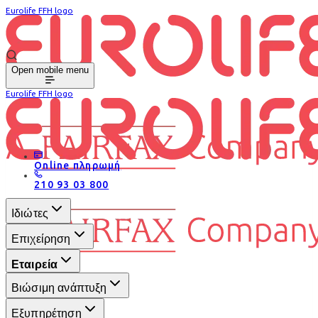
Eurolife FFH logo
Open mobile menu
Eurolife FFH logo
Online πληρωμή
210 93 03 800
Ιδιώτες
Επιχείρηση
Εταιρεία
Βιώσιμη ανάπτυξη
Εξυπηρέτηση