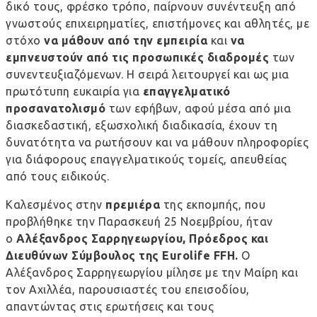
δικό τους, φρέσκο τρόπο, παίρνουν συνέντευξη από
γνωστούς επιχειρηματίες, επιστήμονες και αθλητές, με
στόχο
να μάθουν από την εμπειρία
και
να
εμπνευστούν από τις προσωπικές διαδρομές
των
συνεντευξιαζόμενων. Η σειρά λειτουργεί και ως μια
πρωτότυπη ευκαιρία για
επαγγελματικό
προσανατολισμό
των εφήβων, αφού μέσα από μια
διασκεδαστική, εξωσχολική διαδικασία, έχουν τη
δυνατότητα να ρωτήσουν και να μάθουν πληροφορίες
για διάφορους επαγγελματικούς τομείς, απευθείας
από τους ειδικούς.
Καλεσμένος στην
πρεμιέρα
της εκπομπής, που
προβλήθηκε την Παρασκευή 25 Νοεμβρίου, ήταν
ο
Αλέξανδρος Σαρρηγεωργίου, Πρόεδρος και
Διευθύνων Σύμβουλος της Eurolife FFH.
Ο
Αλέξανδρος Σαρρηγεωργίου μίλησε με την Μαίρη και
τον Αχιλλέα, παρουσιαστές του επεισοδίου,
απαντώντας στις ερωτήσεις και τους