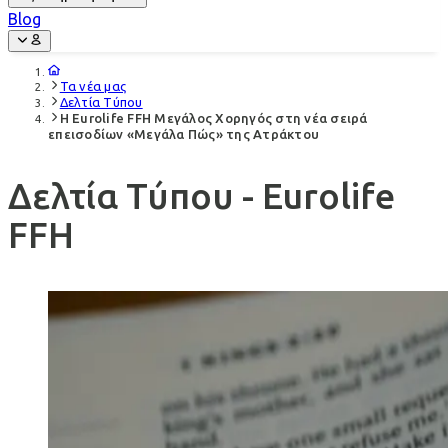
Blog
Τα νέα μας
Δελτία Τύπου
Η Eurolife FFH Μεγάλος Χορηγός στη νέα σειρά
επεισοδίων «Μεγάλα Πώς» της Ατράκτου
Δελτία Τύπου - Eurolife
FFH