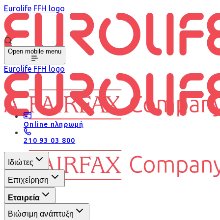
Eurolife FFH logo
Open mobile menu
Eurolife FFH logo
Online πληρωμή
210 93 03 800
Ιδιώτες
Επιχείρηση
Εταιρεία
Βιώσιμη ανάπτυξη