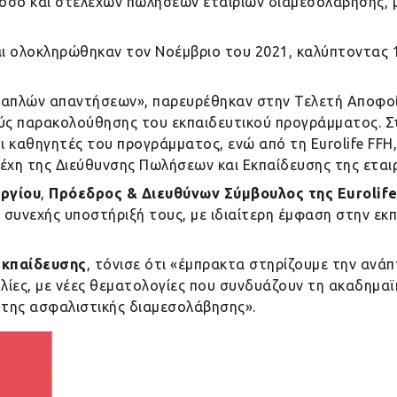
όσο και στελεχών πωλήσεων εταιριών διαμεσολάβησης, με
αι ολοκληρώθηκαν τον Νοέμβριο του 2021, καλύπτοντας 1
πλών απαντήσεων», παρευρέθηκαν στην Τελετή Αποφοί
χούς παρακολούθησης του εκπαιδευτικού προγράμματος. 
ι καθηγητές του προγράμματος, ενώ από τη Eurolife FFH
έχη της Διεύθυνσης Πωλήσεων και Εκπαίδευσης της εταιρ
ργίου
,
Πρόεδρος & Διευθύνων Σύμβουλος της Eurolife
συνεχής υποστήριξή τους, με ιδιαίτερη έμφαση στην εκ
Εκπαίδευσης
, τόνισε ότι «έμπρακτα στηρίζουμε την ανά
λίες, με νέες θεματολογίες που συνδυάζουν τη ακαδημαϊ
 της ασφαλιστικής διαμεσολάβησης».