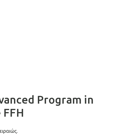
anced Program in
e FFH
ειραιώς.