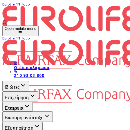
Eurolife FFH logo
Open mobile menu
Eurolife FFH logo
Online πληρωμή
210 93 03 800
Ιδιώτες
Επιχείρηση
Εταιρεία
Βιώσιμη ανάπτυξη
Εξυπηρέτηση