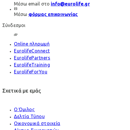
Μέσω email στο
info@eurolife.gr
Μέσω
φόρμας επικοινωνίας
Σύνδεσμοι
Online πληρωμή
EurolifeConnect
EurolifePartners
EurolifeTraining
EurolifeForYou
Σχετικά με εμάς
Ο Όμιλος
Δελτία Τύπου
Οικονομικά στοιχεία