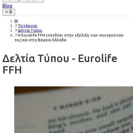
Blog
Τα νέα μας
Δελτία Τύπου
Η Eurolife FFH επενδύει στην εξέλιξη των συνεργατών
της και στη Βόρεια Ελλάδα
Δελτία Τύπου - Eurolife
FFH