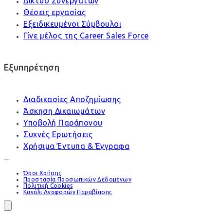
Δίκτυο Συνεργατών
Θέσεις εργασίας
Εξειδικευμένοι Σύμβουλοι
Γίνε μέλος της Career Sales Force
Εξυπηρέτηση
Διαδικασίες Αποζημίωσης
Άσκηση Δικαιωμάτων
Υποβολή Παράπονου
Συχνές Ερωτήσεις
Χρήσιμα Έντυπα & Έγγραφα
Όροι Χρήσης
Προστασία Προσωπικών Δεδομένων
Πολιτική Cookies
Κανάλι Αναφορών Παραβίασης