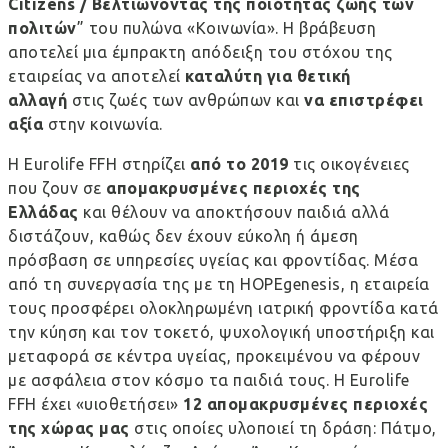
Citizens
/ Βελτιώνοντας της ποιότητας ζωής των
πολιτών
” του πυλώνα «Κοινωνία». Η βράβευση
αποτελεί μια έμπρακτη απόδειξη του στόχου της
εταιρείας να αποτελεί
καταλύτη για θετική
αλλαγή
στις ζωές των ανθρώπων και
να επιστρέφει
αξία
στην κοινωνία.
Η Eurolife FFH στηρίζει
από το 2019
τις οικογένειες
που ζουν σε
απομακρυσμένες περιοχές της
Ελλάδας
και θέλουν να αποκτήσουν παιδιά αλλά
διστάζουν, καθώς δεν έχουν εύκολη ή άμεση
πρόσβαση σε υπηρεσίες υγείας και φροντίδας. Μέσα
από τη συνεργασία της με τη HOPEgenesis, η εταιρεία
τους προσφέρει ολοκληρωμένη ιατρική φροντίδα κατά
την κύηση και τον τοκετό, ψυχολογική υποστήριξη και
μεταφορά σε κέντρα υγείας, προκειμένου να φέρουν
με ασφάλεια στον κόσμο τα παιδιά τους. H Eurolife
FFH έχει «υιοθετήσει»
12 απομακρυσμένες περιοχές
της χώρας μας
στις οποίες υλοποιεί τη δράση: Πάτμο,