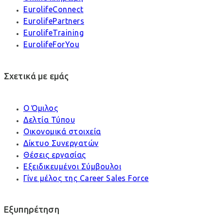
EurolifeConnect
EurolifePartners
EurolifeTraining
EurolifeForYou
Σχετικά με εμάς
Ο Όμιλος
Δελτία Τύπου
Οικονομικά στοιχεία
Δίκτυο Συνεργατών
Θέσεις εργασίας
Εξειδικευμένοι Σύμβουλοι
Γίνε μέλος της Career Sales Force
Εξυπηρέτηση