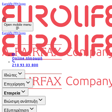
Eurolife FFH logo
Open mobile menu
Eurolife FFH logo
Online πληρωμή
210 93 03 800
Ιδιώτες
Επιχείρηση
Εταιρεία
Βιώσιμη ανάπτυξη
Εξυπηρέτηση