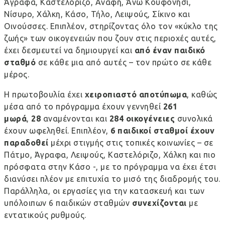
Άγραφα, Καστελόριζο, Ανάφη, Άνω Κουφονήσι,
Νίσυρο, Χάλκη, Κάσο, Τήλο, Λειψούς, Σίκινο και
Οινούσσες. Επιπλέον, στηρίζοντας όλο τον «κύκλο της
ζωής» των οικογενειών που ζουν στις περιοχές αυτές,
έχει δεσμευτεί να δημιουργεί και
από έναν παιδικό
σταθμό
σε κάθε μια από αυτές – τον πρώτο σε κάθε
μέρος.
Η πρωτοβουλία έχει
χειροπιαστό αποτύπωμα
, καθώς
μέσα από το πρόγραμμα έχουν γεννηθεί
261
μωρά
,
28
αναμένονται και
284 οικογένειες
συνολικά
έχουν ωφεληθεί. Επιπλέον,
6 παιδικοί σταθμοί έχουν
παραδοθεί
μέχρι στιγμής στις τοπικές κοινωνίες – σε
Πάτμο, Άγραφα, Λειψούς, Καστελόριζο, Χάλκη και πιο
πρόσφατα στην Κάσο -, με το πρόγραμμα να έχει έτσι
διανύσει πλέον με επιτυχία το μισό της διαδρομής του.
Παράλληλα, οι εργασίες για την κατασκευή και των
υπόλοιπων 6 παιδικών σταθμών
συνεχίζονται
με
εντατικούς ρυθμούς.