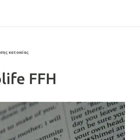
ωσης κατοικίας
life FFH