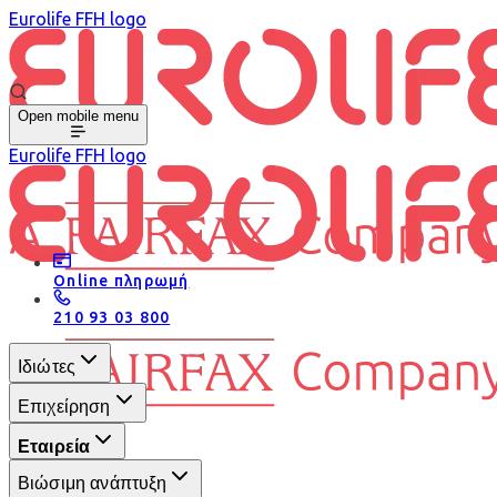
Eurolife FFH logo
Open mobile menu
Eurolife FFH logo
Online πληρωμή
210 93 03 800
Ιδιώτες
Επιχείρηση
Εταιρεία
Βιώσιμη ανάπτυξη