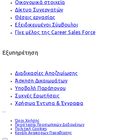
Οικονομικά στοιχεία
Δίκτυο Συνεργατών
Θέσεις εργασίας
Εξειδικευμένοι Σύμβουλοι
Γίνε μέλος της Career Sales Force
Εξυπηρέτηση
Διαδικασίες Αποζημίωσης
Άσκηση Δικαιωμάτων
Υποβολή Παράπονου
Συχνές Ερωτήσεις
Χρήσιμα Έντυπα & Έγγραφα
Όροι Χρήσης
Προστασία Προσωπικών Δεδομένων
Πολιτική Cookies
Κανάλι Αναφορών Παραβίασης