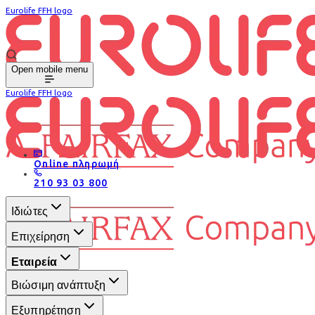
Eurolife FFH logo
Open mobile menu
Eurolife FFH logo
Online πληρωμή
210 93 03 800
Ιδιώτες
Επιχείρηση
Εταιρεία
Βιώσιμη ανάπτυξη
Εξυπηρέτηση