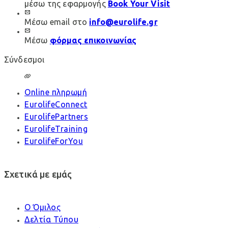
μέσω της εφαρμογής
Book Your Visit
Μέσω email στο
info@eurolife.gr
Μέσω
φόρμας επικοινωνίας
Σύνδεσμοι
Online πληρωμή
EurolifeConnect
EurolifePartners
EurolifeTraining
EurolifeForYou
Σχετικά με εμάς
Ο Όμιλος
Δελτία Τύπου