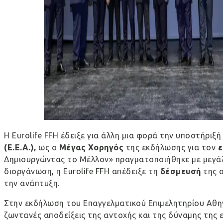
Η Eurolife FFH έδειξε για άλλη μια φορά την υποστήριξ
(Ε.Ε.Α.),
ως ο
Μέγας Χορηγός
της εκδήλωσης για τον
ε
Δημιουργώντας το Μέλλον» πραγματοποιήθηκε με μεγάλ
διοργάνωση, η Eurolife FFH απέδειξε τη
δέσμευσή
της 
την ανάπτυξη.
Στην εκδήλωση του Επαγγελματικού Επιμελητηρίου Αθηνώ
ζωντανές αποδείξεις της αντοχής και της δύναμης της ε