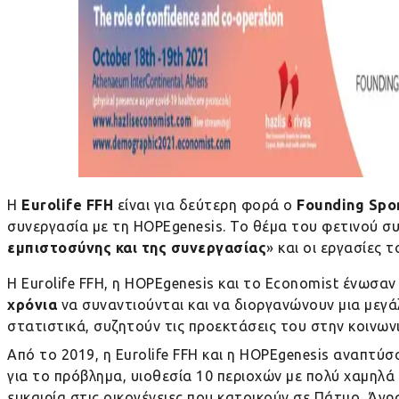
Η
Eurolife
FFH
είναι για δεύτερη φορά ο
Founding
Spo
συνεργασία με τη HOPEgenesis. Το θέμα του φετινού συ
εμπιστοσύνης και της συνεργασίας
» και οι εργασίες
Η
Eurolife
FFH
, η
HOPEgenesis
και το
Economist
ένωσαν 
χρόνια
να συναντιούνται και να διοργανώνουν μια μεγάλ
στατιστικά, συζητούν τις προεκτάσεις του στην κοινων
Από το 2019, η
Eurolife
FFH
και η
HOPEgenesis
αναπτύσσο
για το πρόβλημα, υιοθεσία 10 περιοχών με πολύ χαμηλά
ευκαιρία στις οικογένειες που κατοικούν σε Πάτμο, Άγ