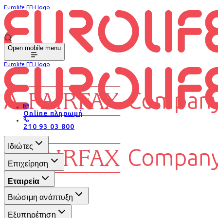
Eurolife FFH logo
Open mobile menu
Eurolife FFH logo
Online πληρωμή
210 93 03 800
Ιδιώτες
Επιχείρηση
Εταιρεία
Βιώσιμη ανάπτυξη
Εξυπηρέτηση