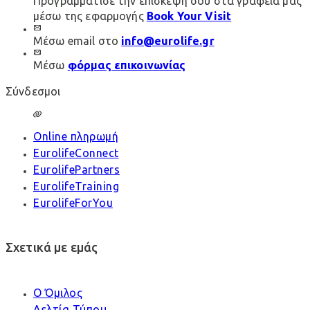
Προγραμμάτισε την επίσκεψη σου στα γραφεία μας
μέσω της εφαρμογής
Book Your Visit
Μέσω email στο
info@eurolife.gr
Μέσω
φόρμας επικοινωνίας
Σύνδεσμοι
Online πληρωμή
EurolifeConnect
EurolifePartners
EurolifeTraining
EurolifeForYou
Σχετικά με εμάς
Ο Όμιλος
Δελτία Τύπου