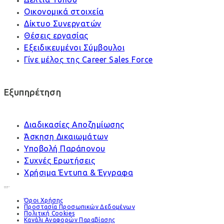
Οικονομικά στοιχεία
Δίκτυο Συνεργατών
Θέσεις εργασίας
Εξειδικευμένοι Σύμβουλοι
Γίνε μέλος της Career Sales Force
Εξυπηρέτηση
Διαδικασίες Αποζημίωσης
Άσκηση Δικαιωμάτων
Υποβολή Παράπονου
Συχνές Ερωτήσεις
Χρήσιμα Έντυπα & Έγγραφα
Όροι Χρήσης
Προστασία Προσωπικών Δεδομένων
Πολιτική Cookies
Κανάλι Αναφορών Παραβίασης