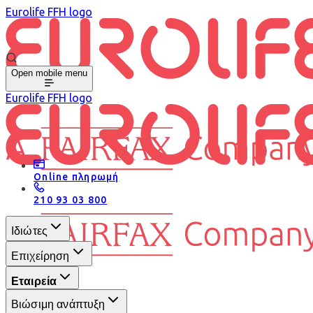
Eurolife FFH logo
Open mobile menu
Eurolife FFH logo
Online πληρωμή
210 93 03 800
Ιδιώτες
Επιχείρηση
Εταιρεία
Βιώσιμη ανάπτυξη