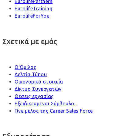
EurolifePartners
EurolifeTraining
EurolifeForYou
Σχετικά με εμάς
Ο Όμιλος
Δελτία Τύπου
Οικονομικά στοιχεία
Δίκτυο Συνεργατών
Θέσεις εργασίας
Εξειδικευμένοι Σύμβουλοι
Γίνε μέλος της Career Sales Force